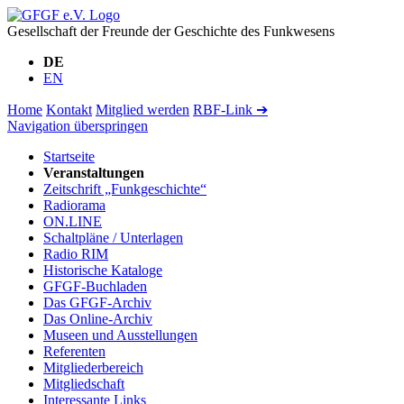
Gesellschaft der Freunde der Geschichte des Funkwesens
DE
EN
Home
Kontakt
Mitglied werden
RBF-Link ➔
Navigation überspringen
Startseite
Veranstaltungen
Zeitschrift „Funkgeschichte“
Radiorama
ON.LINE
Schaltpläne / Unterlagen
Radio RIM
Historische Kataloge
GFGF-Buchladen
Das GFGF-Archiv
Das Online-Archiv
Museen und Ausstellungen
Referenten
Mitgliederbereich
Mitgliedschaft
Interessante Links