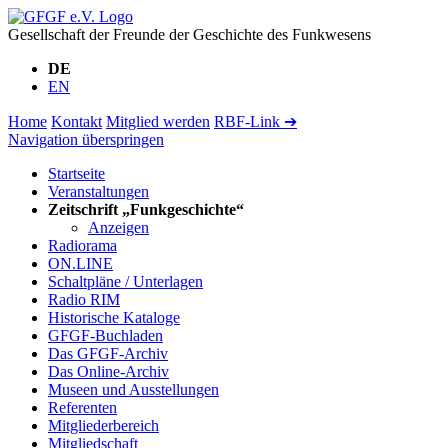
Gesellschaft der Freunde der Geschichte des Funkwesens
DE
EN
Home
Kontakt
Mitglied werden
RBF-Link ➔
Navigation überspringen
Startseite
Veranstaltungen
Zeitschrift „Funkgeschichte“
Anzeigen
Radiorama
ON.LINE
Schaltpläne / Unterlagen
Radio RIM
Historische Kataloge
GFGF-Buchladen
Das GFGF-Archiv
Das Online-Archiv
Museen und Ausstellungen
Referenten
Mitgliederbereich
Mitgliedschaft