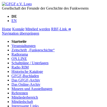
Gesellschaft der Freunde der Geschichte des Funkwesens
DE
EN
Home
Kontakt
Mitglied werden
RBF-Link ➔
Navigation überspringen
Startseite
Veranstaltungen
Zeitschrift „Funkgeschichte“
Radiorama
ON.LINE
Schaltpläne / Unterlagen
Radio RIM
Historische Kataloge
GFGF-Buchladen
Das GFGF-Archiv
Das Online-Archiv
Museen und Ausstellungen
Referenten
Mitgliederbereich
Mitgliedschaft
Interessante Links