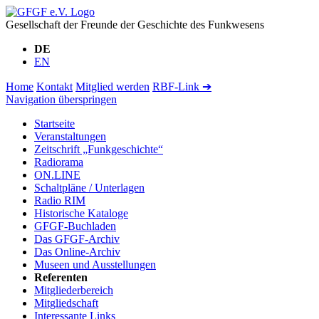
Gesellschaft der Freunde der Geschichte des Funkwesens
DE
EN
Home
Kontakt
Mitglied werden
RBF-Link ➔
Navigation überspringen
Startseite
Veranstaltungen
Zeitschrift „Funkgeschichte“
Radiorama
ON.LINE
Schaltpläne / Unterlagen
Radio RIM
Historische Kataloge
GFGF-Buchladen
Das GFGF-Archiv
Das Online-Archiv
Museen und Ausstellungen
Referenten
Mitgliederbereich
Mitgliedschaft
Interessante Links